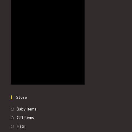
Store
Baby Items
Gift Items
Hats