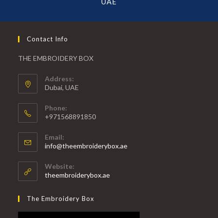
UAE
Contact Info
THE EMBROIDERY BOX
Address:
Dubai, UAE
Phone:
+971568891850
Email:
info@theembroiderybox.ae
Website:
theembroiderybox.ae
The Embroidery Box