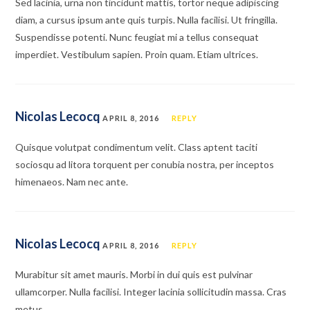
Sed lacinia, urna non tincidunt mattis, tortor neque adipiscing
diam, a cursus ipsum ante quis turpis. Nulla facilisi. Ut fringilla.
Suspendisse potenti. Nunc feugiat mi a tellus consequat
imperdiet. Vestibulum sapien. Proin quam. Etiam ultrices.
Nicolas Lecocq
APRIL 8, 2016
REPLY
Quisque volutpat condimentum velit. Class aptent taciti
sociosqu ad litora torquent per conubia nostra, per inceptos
himenaeos. Nam nec ante.
Nicolas Lecocq
APRIL 8, 2016
REPLY
Murabitur sit amet mauris. Morbi in dui quis est pulvinar
ullamcorper. Nulla facilisi. Integer lacinia sollicitudin massa. Cras
metus.