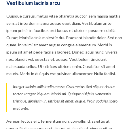
Vestibulum lacinia arcu
Quisque cursus, metus vitae pharetra auctor, sem massa mattis
sem, at interdum magna augue eget diam. Vestibulum ante
ipsum primis in faucibus orci luctus et ultrices posuere cubilia
Curae; Morbi lacinia molestie dui. Praesent blandit dolor. Sed non
quam. In vel mi sit amet augue congue elementum. Morbi in
ipsum sit amet pede facilisis laoreet. Donec lacus nunc, viverra
nec, blandit vel, egestas et, augue. Vestibulum tincidunt
malesuada tellus. Ut ultrices ultrices enim. Curabitur sit amet
mauris. Morbi in dui quis est pulvinar ullamcorper. Nulla facilisi.
Integer lacinia sollicitudin massa. Cras metus. Sed aliquet risus a
tortor. Integer id quam. Morbi mi. Quisque nisl felis, venenatis
tristique, dignissim in, ultrices sit amet, augue. Proin sodales libero
eget ante.
Aenean lectus elit, fermentum non, convallis id, sagittis at,
neque. Nullam mauris orci, aliquet et, iaculis et, viverra vitae,