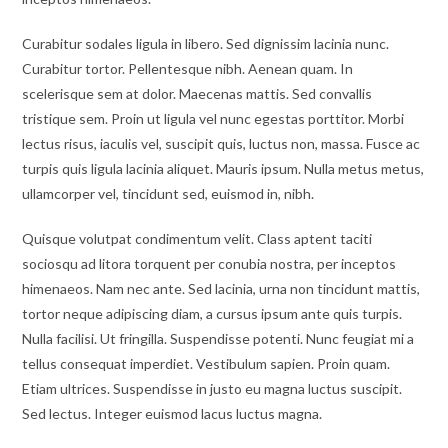
Curabitur sodales ligula in libero. Sed dignissim lacinia nunc.
Curabitur tortor. Pellentesque nibh. Aenean quam. In
scelerisque sem at dolor. Maecenas mattis. Sed convallis
tristique sem. Proin ut ligula vel nunc egestas porttitor. Morbi
lectus risus, iaculis vel, suscipit quis, luctus non, massa. Fusce ac
turpis quis ligula lacinia aliquet. Mauris ipsum. Nulla metus metus,
ullamcorper vel, tincidunt sed, euismod in, nibh.
Quisque volutpat condimentum velit. Class aptent taciti
sociosqu ad litora torquent per conubia nostra, per inceptos
himenaeos. Nam nec ante. Sed lacinia, urna non tincidunt mattis,
tortor neque adipiscing diam, a cursus ipsum ante quis turpis.
Nulla facilisi. Ut fringilla. Suspendisse potenti. Nunc feugiat mi a
tellus consequat imperdiet. Vestibulum sapien. Proin quam.
Etiam ultrices. Suspendisse in justo eu magna luctus suscipit.
Sed lectus. Integer euismod lacus luctus magna.